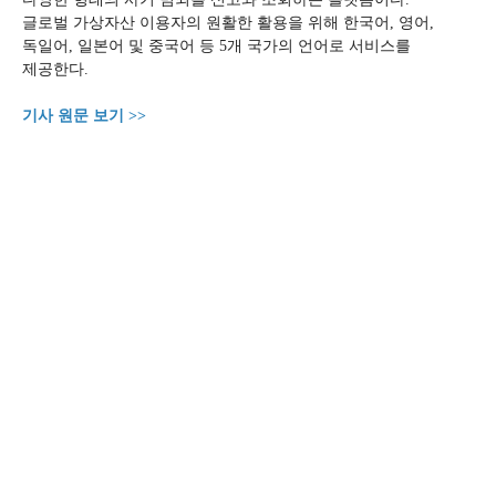
글로벌 가상자산 이용자의 원활한 활용을 위해 한국어, 영어,
독일어, 일본어 및 중국어 등 5개 국가의 언어로 서비스를
제공한다.
기사 원문 보기 >>
첨부파일
첨부파일이 없습니다.
이전글
보난자팩토리, 베리파이바스프와 업무협약으로 글로벌 진출
다음글
가상자산, 입출금 검증부터 불법자금 추적까지...김영석 보난자팩토리 대표 인터뷰(1...
목록으로