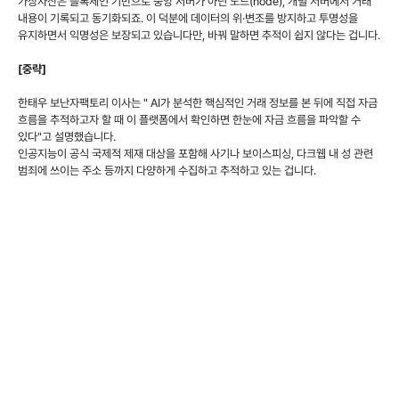
가상자산은 블록체인 기반으로 중앙 서버가 아닌 노드(node), 개별 서버에서 거래
내용이 기록되고 동기화되죠. 이 덕분에 데이터의 위·변조를 방지하고 투명성을
유지하면서 익명성은 보장되고 있습니다만, 바꿔 말하면 추적이 쉽지 않다는 겁니다.
[중략]
한태우 보난자팩토리 이사는 " AI가 분석한 핵심적인 거래 정보를 본 뒤에 직접 자금
흐름을 추적하고자 할 때 이 플랫폼에서 확인하면 한눈에 자금 흐름을 파악할 수
있다"고 설명했습니다.
인공지능이 공식 국제적 제재 대상을 포함해 사기나 보이스피싱, 다크웹 내 성 관련
범죄에 쓰이는 주소 등까지 다양하게 수집하고 추적하고 있는 겁니다.
이같은 체계적인 추적을 통해 거래소 등과 협력해 출금을 못하게 막거나 선제적
대응도 가능해집니다.
기사 원문보기 >>
첨부파일
첨부파일이 없습니다.
이전글
보난자팩토리, ’벤처창업진흥 유공’ 중기부 장관상 수상
다음글
보난자랩, 포털사이트 줌에 가상자산 투자정보 제공