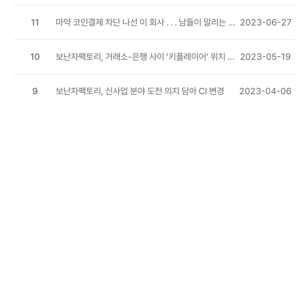
11
마약 코인결제 차단 나선 이 회사 . . . 남들이 말리는 사업하는 이유
2023-06-27
10
보난자팩토리, 거래소-은행 사이 ’키플레이어’ 위치 구축
2023-05-19
9
보난자팩토리, 신사업 분야 도전 의지 담아 CI 변경
2023-04-06
8
사업보고서(2022.12)
2023-04-04
7
제 6기 정기 주주총회 소집공고
2023-03-10
6
보난자팩토리, 정보보호 관리체계 ‘ISMS’ 인증 획득
2023-02-13
1
2
3
4
5
6
7
8
9
10